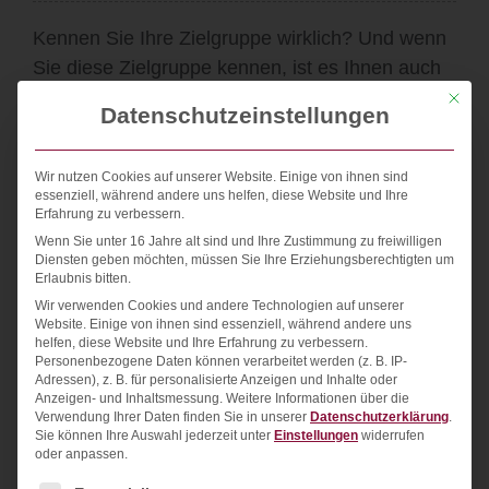
Kennen Sie Ihre Zielgruppe wirklich? Und wenn
Sie diese Zielgruppe kennen, ist es Ihnen auch
gelungen, diese wirklich mit Ihren Angeboten zu
Mit die
Datenschutzeinstellungen
erreichen)? Oder haben Ihre bisherigen
Marketing-Aktivitäten nur dafür gesorgt,
Wir nutzen Cookies auf unserer Website. Einige von ihnen sind
Interessenten zu finde, welche ein Interesse an
essenziell, während andere uns helfen, diese Website und Ihre
der Thematik, der Branche, einzelnen Produkten
Erfahrung zu verbessern.
oder noch schlimmer, nur Interesse an
Wenn Sie unter 16 Jahre alt sind und Ihre Zustimmung zu freiwilligen
Diensten geben möchten, müssen Sie Ihre Erziehungsberechtigten um
passenden Informationen hatten.
Erlaubnis bitten.
Wir verwenden Cookies und andere Technologien auf unserer
Handelt es sich bei Ihrer Zielgruppe
Website. Einige von ihnen sind essenziell, während andere uns
helfen, diese Website und Ihre Erfahrung zu verbessern.
beispielsweise (um bei unserem obigen Beispiel
Personenbezogene Daten können verarbeitet werden (z. B. IP-
zu bleiben) um anspruchsvolle Profi-Rennfahrer,
Adressen), z. B. für personalisierte Anzeigen und Inhalte oder
Anzeigen- und Inhaltsmessung.
Weitere Informationen über die
ledige Top-Verdiener, für die der Kauf einer
Verwendung Ihrer Daten finden Sie in unserer
Datenschutzerklärung
.
Sie können Ihre Auswahl jederzeit unter
Einstellungen
widerrufen
Harley Davidson eine Kleinigkeit ist oder
oder anpassen.
möchten Sie das breite Feld der Motorrad-