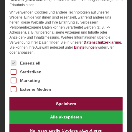
Geschäftspartnerschaften zwischen Deutschland
Erlaubnis bitten.
und Osteuropa. Wir verfügen über umfangreiche
Wir verwenden Cookies und andere Technologien auf unserer
Website. Einige von ihnen sind essenziell, während andere uns
Erfahrung und ein tiefes Verständnis der
helfen, diese Website und Ihre Erfahrung zu verbessern.
Geschäftskulturen in dieser Region, und können
Personenbezogene Daten können verarbeitet werden (z. B. IP-
Adressen), z. B. für personalisierte Anzeigen und Inhalte oder
Ihnen helfen, Ihre Ziele in einer sicheren und
Anzeigen- und Inhaltsmessung.
Weitere Informationen über die
Verwendung Ihrer Daten finden Sie in unserer
Datenschutzerklärung
.
effizienten Art und Weise zu erreichen.
Sie können Ihre Auswahl jederzeit unter
Einstellungen
widerrufen
oder anpassen.
Unser Team besteht aus erfahrenen Beratern,
Es folgt eine Liste der Service-Gruppen, für die ein
Essenziell
Projektmanagern und Branchenexperten, die alle
Statistiken
eine gemeinsame Leidenschaft für den Aufbau
erfolgreicher Geschäftspartnerschaften zwischen
Marketing
Deutschland und Osteuropa teilen
. Wir arbeiten
Externe Medien
eng mit unseren Kunden zusammen, um
Speichern
sicherzustellen, dass wir ihre Bedürfnisse
verstehen und ihnen helfen können, ihre Ziele zu
Alle akzeptieren
erreichen.
Nur essenzielle Cookies akzeptieren