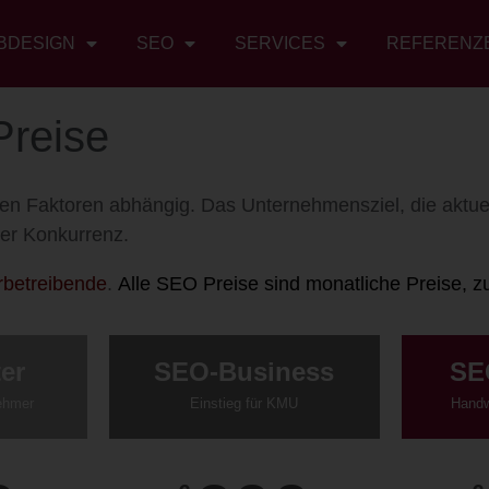
BDESIGN
SEO
SERVICES
REFERENZ
Preise
nen Faktoren abhängig. Das
Unternehmensziel, die aktue
der Konkurrenz.
rbetreibende
.
Alle SEO Preise sind monatliche Preise, zu
er
SEO-Business
SE
ehmer
Einstieg für KMU
Handw