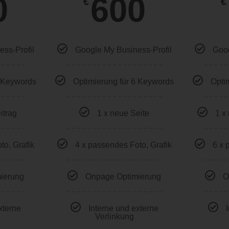
0
600
€
€
ss-Profil
Google My Business-Profil
Goog
4 Keywords
Optimierung für 6 Keywords
Opti
itrag
1 x neue Seite
1 x
to, Grafik
4 x passendes Foto, Grafik
6 x 
ierung
Onpage Optimierung
O
xterne
Interne und externe
Verlinkung