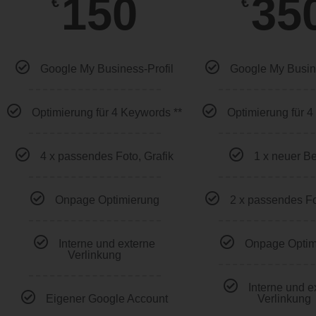
150
35
€
€
Google My Business-Profil
Google My Busine
Optimierung für 4 Keywords **
Optimierung für 
4 x passendes Foto, Grafik
1 x neuer Be
Onpage Optimierung
2 x passendes Fo
Interne und externe
Onpage Optim
Verlinkung
Interne und e
Eigener Google Account
Verlinkung