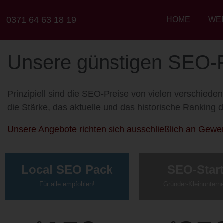
0371 64 63 18 19
HOME
WE
Unsere günstigen SEO-
Prinzipiell sind die SEO-Preise
von vielen verschiede
die Stärke, das aktuelle und das historische Ranking 
Unsere Angebote richten sich ausschließlich an Gewe
Local SEO Pack
SEO-Start
Für alle empfohlen!
Gründer-Kleinuntern