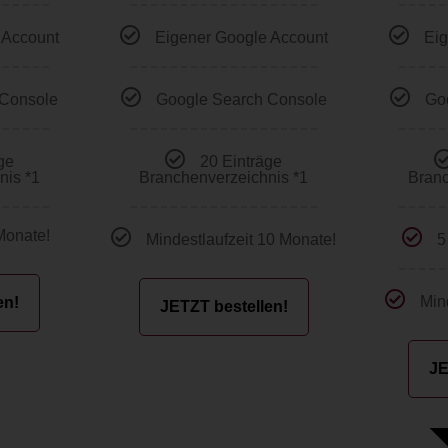
 Account
Eigener Google Account
Eig
 Console
Google Search Console
Go
ge
20 Einträge
nis *1
Branchenverzeichnis *1
Branc
Monate!
Mindestlaufzeit 10 Monate!
5
Min
en!
JETZT bestellen!
JE