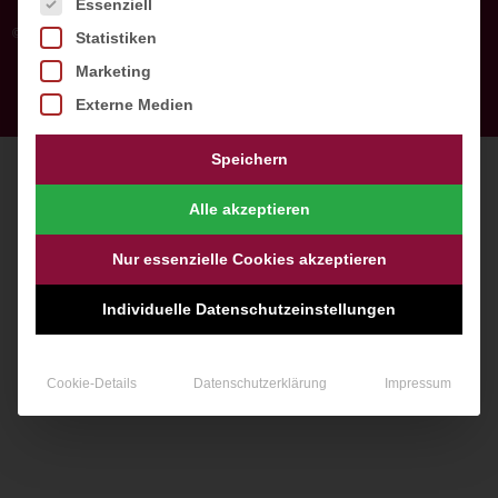
Es folgt eine Liste der Service-Gruppen, für die ein
Essenziell
© All rights reserved
Statistiken
Marketing
Made in handcraft
by Webprojekt Chemnitz
Externe Medien
Speichern
Alle akzeptieren
Nur essenzielle Cookies akzeptieren
Individuelle Datenschutzeinstellungen
Cookie-Details
Datenschutzerklärung
Impressum