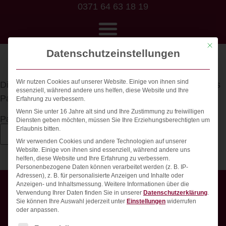
0371 64 63 18 19
Mit die
Datenschutzeinstellungen
Wir nutzen Cookies auf unserer Website. Einige von ihnen sind
Dieser Inhalt ist passwortgeschützt. Bitte gib unten das
essenziell, während andere uns helfen, diese Website und Ihre
Passwort ein, um ihn anzeigen zu können.
Erfahrung zu verbessern.
Wenn Sie unter 16 Jahre alt sind und Ihre Zustimmung zu freiwilligen
Passwort:
Diensten geben möchten, müssen Sie Ihre Erziehungsberechtigten um
Erlaubnis bitten.
Wir verwenden Cookies und andere Technologien auf unserer
Website. Einige von ihnen sind essenziell, während andere uns
helfen, diese Website und Ihre Erfahrung zu verbessern.
Personenbezogene Daten können verarbeitet werden (z. B. IP-
Adressen), z. B. für personalisierte Anzeigen und Inhalte oder
Anzeigen- und Inhaltsmessung.
Weitere Informationen über die
Verwendung Ihrer Daten finden Sie in unserer
Datenschutzerklärung
.
Sie können Ihre Auswahl jederzeit unter
Einstellungen
widerrufen
oder anpassen.