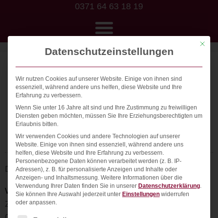
0371 64 63 18 19
Mit die
Datenschutzeinstellungen
Wir nutzen Cookies auf unserer Website. Einige von ihnen sind
Das Schema Markup:
essenziell, während andere uns helfen, diese Website und Ihre
Erfahrung zu verbessern.
https://www.evergreenmedia.at/glossar/schema-
Wenn Sie unter 16 Jahre alt sind und Ihre Zustimmung zu freiwilligen
org-markup/
Diensten geben möchten, müssen Sie Ihre Erziehungsberechtigten um
Erlaubnis bitten.
Wir verwenden Cookies und andere Technologien auf unserer
Website. Einige von ihnen sind essenziell, während andere uns
helfen, diese Website und Ihre Erfahrung zu verbessern.
Personenbezogene Daten können verarbeitet werden (z. B. IP-
Das Team von
Adressen), z. B. für personalisierte Anzeigen und Inhalte oder
Anzeigen- und Inhaltsmessung.
Weitere Informationen über die
Verwendung Ihrer Daten finden Sie in unserer
Datenschutzerklärung
.
Webprojekt Chemnitz UG
Sie können Ihre Auswahl jederzeit unter
Einstellungen
widerrufen
Zwickauer Straße 132
oder anpassen.
09116 Chemnitz