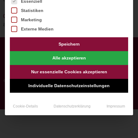
Es folgt eine Liste der Service-Gruppen, für die ein
Essenziell
Statistiken
0371 64631819
Marketing
admin@webprojekt-chemnitz.de
Externe Medien
Speichern
Alle akzeptieren
Nur essenzielle Cookies akzeptieren
© All rights reserved
Individuelle Datenschutzeinstellungen
Made in handcraft
by Webprojekt Chemnitz
Cookie-Details
Datenschutzerklärung
Impressum