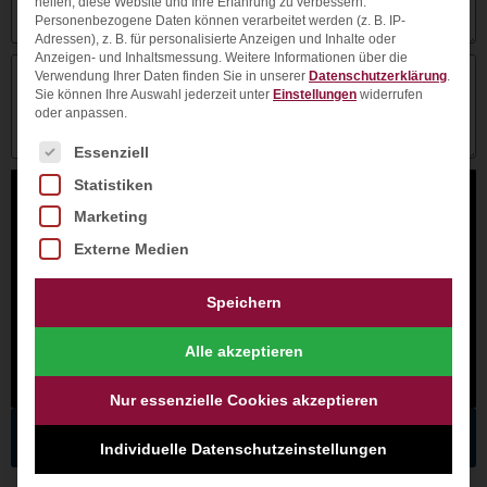
helfen, diese Website und Ihre Erfahrung zu verbessern.
Personenbezogene Daten können verarbeitet werden (z. B. IP-
Adressen), z. B. für personalisierte Anzeigen und Inhalte oder
Anzeigen- und Inhaltsmessung.
Weitere Informationen über die
Verwendung Ihrer Daten finden Sie in unserer
Datenschutzerklärung
.
Sie können Ihre Auswahl jederzeit unter
Einstellungen
widerrufen
oder anpassen.
Es folgt eine Liste der Service-Gruppen, für die ein
Essenziell
Statistiken
Sie müssen den Inhalt von
reCAPTCHA
laden, um das
Formular abzuschicken. Bitte beachten Sie, dass dabei Daten
Marketing
mit Drittanbietern ausgetauscht werden.
Externe Medien
Mehr Informationen
Inhalt entsperren
Speichern
Erforderlichen Service akzeptieren und Inhalte
Alle akzeptieren
entsperren
Nur essenzielle Cookies akzeptieren
Senden-Angebot erhalten!
Individuelle Datenschutzeinstellungen
Ihre Daten sind geschützt und werden nicht an Dritte weitergegeben!