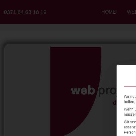
0371 64 63 18 19
HOME
WE
Wir nut
helfen,
Wenn Si
müssen 
Wir ve
essenzi
Persone