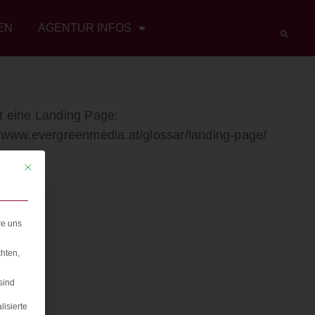
EN
AGENTUR INFOS
t eine Landing Page:
//www.evergreenmedia.at/glossar/landing-page/
Mit diesem Button wird der Dialog geschlossen. Seine Funktionalität ist iden
re uns
hten,
sind
lisierte