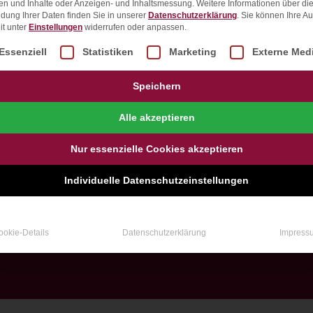
en und Inhalte oder Anzeigen- und Inhaltsmessung.
Weitere Informationen über di
dung Ihrer Daten finden Sie in unserer
Datenschutzerklärung
.
Sie können Ihre A
it unter
Einstellungen
widerrufen oder anpassen.
lgt eine Liste der Service-Gruppen, für die eine Einwill
Essenziell
Statistiken
Marketing
Externe Med
Speichern
Alle akzeptieren
Nur essenzielle Cookies akzeptieren
Individuelle Datenschutzeinstellungen
ookie-Details
Datenschutzerklärung
Impress