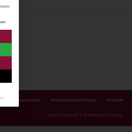
e
uswahl
igung erteilt werden kann. Die erste Service-Gruppe ist e
ien
um
Impressum
Datenschutzerklärung
Kontakt
Made in handcraft
by Webprojekt Chemnitz