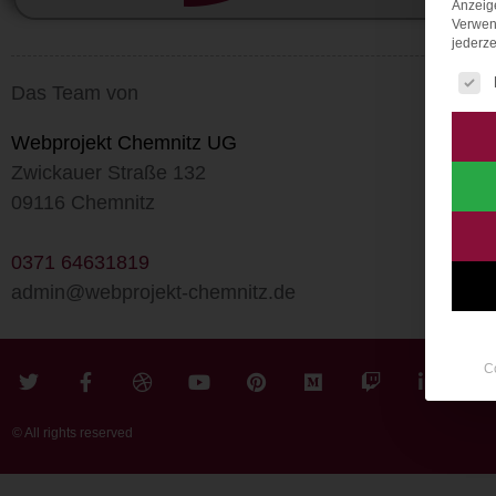
Anzeig
Verwen
jederze
Es fo
Das Team von
Webprojekt Chemnitz UG
Zwickauer Straße 132
09116 Chemnitz
0371 64631819
admin@webprojekt-chemnitz.de
C
© All rights reserved