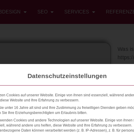
BDESIGN
SEO
SERVICES
REFERENZ
Was is
https:
Datenschutzeinstellungen
zen Cookies auf unserer Website. Einige von ihnen sind essenziell, während ande
 diese Website und Ihre Erfahrung zu verbessern.
e unter 16 Jahre alt sind und Ihre Zustimmung zu freiwilligen Diensten geben möc
Sie Ihre Erziehungsberechtigten um Erlaubnis bitten.
rwenden Cookies und andere Technologien auf unserer Website. Einige von ihnen 
ell, während andere uns helfen, diese Website und Ihre Erfahrung zu verbessern.
nbezogene Daten können verarbeitet werden (z. B. IP-Adressen), z. B. für persona