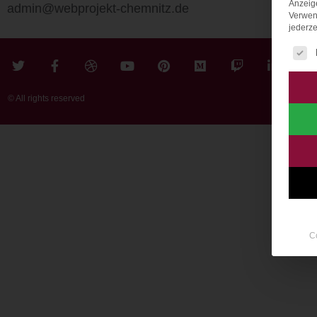
Anzeig
admin@webprojekt-chemnitz.de
Verwen
jederze
Es fo
© All rights reserved
C