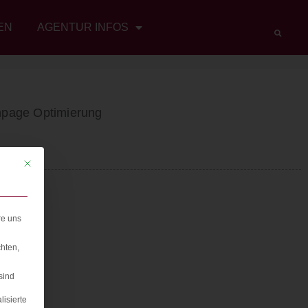
EN
AGENTUR INFOS
npage Optimierung
Mit diesem Button wird der Dialog geschlossen. Seine Funktionalität ist iden
re uns
hten,
sind
lisierte