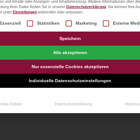
en und Inhalte oder Anzeigen- und Inhaltsmessung.
Weitere Informationen über di
dung Ihrer Daten finden Sie in unserer
Datenschutzerklärung
.
Sie können Ihre A
it unter
Einstellungen
widerrufen oder anpassen.
lgt eine Liste der Service-Gruppen, für die eine Einwill
Essenziell
Statistiken
Marketing
Externe Med
Speichern
Alle akzeptieren
Nur essenzielle Cookies akzeptieren
Individuelle Datenschutzeinstellungen
ookie-Details
Datenschutzerklärung
Impress