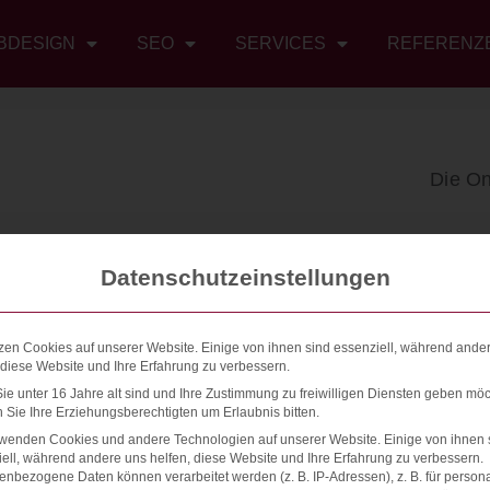
BDESIGN
SEO
SERVICES
REFERENZ
Die O
Datenschutzeinstellungen
zen Cookies auf unserer Website. Einige von ihnen sind essenziell, während ande
 diese Website und Ihre Erfahrung zu verbessern.
e unter 16 Jahre alt sind und Ihre Zustimmung zu freiwilligen Diensten geben möc
Sie Ihre Erziehungsberechtigten um Erlaubnis bitten.
rwenden Cookies und andere Technologien auf unserer Website. Einige von ihnen 
ell, während andere uns helfen, diese Website und Ihre Erfahrung zu verbessern.
nbezogene Daten können verarbeitet werden (z. B. IP-Adressen), z. B. für persona