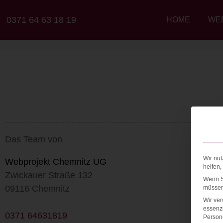
0371 64 63 18 19
HOME
WE
Das Team von
Wir nut
Webprojekt Chemnitz UG
helfen,
Zwickauer Straße 132
Wenn Si
09116 Chemnitz
müssen 
Wir ve
essenzi
0371 64631819
Persone