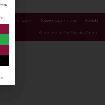
e
uswahl
igung erteilt werden kann. Die erste Service-Gruppe ist e
ien
Impressum
Datenschutzerklärung
Kontakt
Made in handcraft
by Webprojekt Chemnitz
um