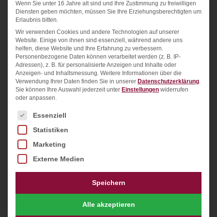
Wenn Sie unter 16 Jahre alt sind und Ihre Zustimmung zu freiwilligen
Diensten geben möchten, müssen Sie Ihre Erziehungsberechtigten um
Erlaubnis bitten.
Wir verwenden Cookies und andere Technologien auf unserer
Website. Einige von ihnen sind essenziell, während andere uns
Layout/Entwurf
helfen, diese Website und Ihre Erfahrung zu verbessern.
Design und Farbgestaltung
Personenbezogene Daten können verarbeitet werden (z. B. IP-
Adressen), z. B. für personalisierte Anzeigen und Inhalte oder
Logo
Anzeigen- und Inhaltsmessung.
Weitere Informationen über die
Verwendung Ihrer Daten finden Sie in unserer
Datenschutzerklärung
.
WordPress
Sie können Ihre Auswahl jederzeit unter
Einstellungen
widerrufen
HTML
oder anpassen.
CSS
Es folgt eine Liste der Service-Gruppen, für die ein
Essenziell
Javascript
Statistiken
SEO-Onpage
Marketing
Website besuchen:
https://dachdecker-
Externe Medien
zwickau.de
Speichern
Alle akzeptieren