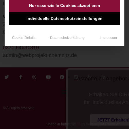
Das Team von
Nur essenzielle Cookies akzeptieren
Webprojekt Chemnitz UG
Individuelle Datenschutzeinstellungen
Zwickauer Straße 132
09116 Chemnitz
Cookie-Details
Datenschutzerklärung
Impressum
0371 64631819
admin@webprojekt-chemnitz.de
Kostenfreies Angebot anfor
Erhalten Sie DIREKT
Ihr individuelles Angebot
© All rights reserved
JETZT Erhalten!
Made in handcraft
by Webprojekt Chemnitz