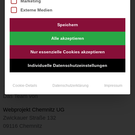
Marketing
Das Team von
Externe Medien
Webprojekt Chemnitz UG
Speichern
Zwickauer Straße 132
09116 Chemnitz
Alle akzeptieren
Nur essenzielle Cookies akzeptieren
0371 64631819
admin@webprojekt-chemnitz.de
Individuelle Datenschutzeinstellungen
Cookie-Details
Datenschutzerklärung
Impressum
Das Team von
Webprojekt Chemnitz UG
Zwickauer Straße 132
09116 Chemnitz