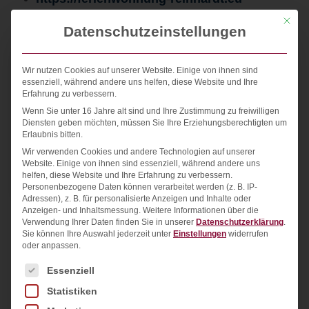
Mit die
Datenschutzeinstellungen
Wir nutzen Cookies auf unserer Website. Einige von ihnen sind
essenziell, während andere uns helfen, diese Website und Ihre
Erfahrung zu verbessern.
Wenn Sie unter 16 Jahre alt sind und Ihre Zustimmung zu freiwilligen
Diensten geben möchten, müssen Sie Ihre Erziehungsberechtigten um
Erlaubnis bitten.
Wir verwenden Cookies und andere Technologien auf unserer
Website. Einige von ihnen sind essenziell, während andere uns
helfen, diese Website und Ihre Erfahrung zu verbessern.
Personenbezogene Daten können verarbeitet werden (z. B. IP-
Adressen), z. B. für personalisierte Anzeigen und Inhalte oder
Anzeigen- und Inhaltsmessung.
Weitere Informationen über die
Verwendung Ihrer Daten finden Sie in unserer
Datenschutzerklärung
.
Neuerstellung einer Website
Sie können Ihre Auswahl jederzeit unter
Einstellungen
widerrufen
https://ferienwohnung-reinhardt.eu
oder anpassen.
Es folgt eine Liste der Service-Gruppen, für die ein
Essenziell
Statistiken