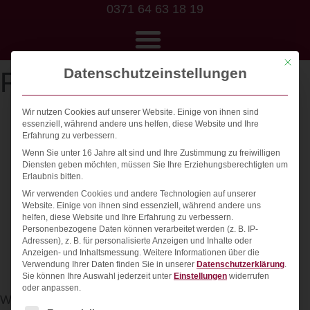
0371 64 63 18 19
Mit die
Datenschutzeinstellungen
Ferienwohnung Rügen
Wir nutzen Cookies auf unserer Website. Einige von ihnen sind
essenziell, während andere uns helfen, diese Website und Ihre
Erfahrung zu verbessern.
Layout/Entwurf
Wenn Sie unter 16 Jahre alt sind und Ihre Zustimmung zu freiwilligen
Diensten geben möchten, müssen Sie Ihre Erziehungsberechtigten um
Design und Farbgestaltung
Erlaubnis bitten.
Logo
Wir verwenden Cookies und andere Technologien auf unserer
WordPress
Website. Einige von ihnen sind essenziell, während andere uns
helfen, diese Website und Ihre Erfahrung zu verbessern.
HTML
Personenbezogene Daten können verarbeitet werden (z. B. IP-
Adressen), z. B. für personalisierte Anzeigen und Inhalte oder
CSS
Anzeigen- und Inhaltsmessung.
Weitere Informationen über die
Javascript
Verwendung Ihrer Daten finden Sie in unserer
Datenschutzerklärung
.
Sie können Ihre Auswahl jederzeit unter
Einstellungen
widerrufen
SEO-Onpage
oder anpassen.
Website besuchen:
https://ostsee-ferienwohnung-