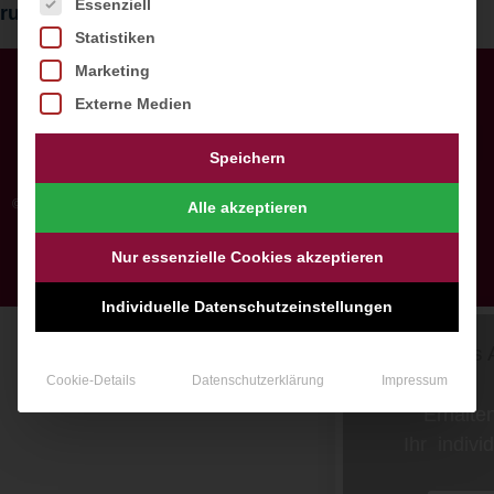
Es folgt eine Liste der Service-Gruppen, für die ein
Essenziell
ruegen.com
Statistiken
Marketing
Externe Medien
Speichern
© All rights reserved
Alle akzeptieren
Nur essenzielle Cookies akzeptieren
Made in handcraft
by Webprojekt Chemnitz
Kostenfreies Angebo
Individuelle Datenschutzeinstellungen
Erhalten Sie 
Ihr individuelles
Cookie-Details
Datenschutzerklärung
Impressum
JETZT Erhal