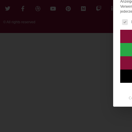
Anzeig
Verwen
jederze
Es fo
© All rights reserved
C