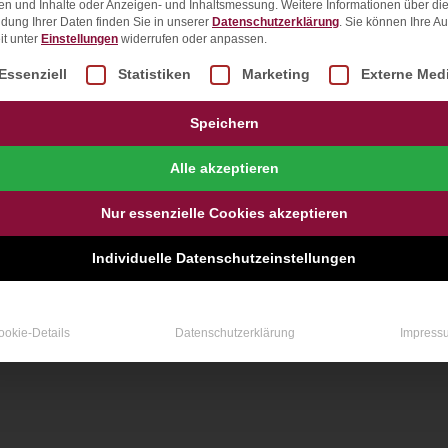
en und Inhalte oder Anzeigen- und Inhaltsmessung.
Weitere Informationen über di
dung Ihrer Daten finden Sie in unserer
Datenschutzerklärung
.
Sie können Ihre A
it unter
Einstellungen
widerrufen oder anpassen.
lgt eine Liste der Service-Gruppen, für die eine Einwill
Essenziell
Statistiken
Marketing
Externe Med
Speichern
Alle akzeptieren
Nur essenzielle Cookies akzeptieren
Individuelle Datenschutzeinstellungen
ookie-Details
Datenschutzerklärung
Impress