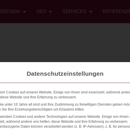
BDESIGN
SEO
SERVICES
REFERENZ
Datenschutzeinstellungen
zen Cookies auf unserer Website. Einige von ihnen sind essenziell, während ande
 diese Website und Ihre Erfahrung zu verbessern.
e unter 16 Jahre alt sind und Ihre Zustimmung zu freiwilligen Diensten geben möc
Sie Ihre Erziehungsberechtigten um Erlaubnis bitten.
rwenden Cookies und andere Technologien auf unserer Website. Einige von ihnen 
ell, während andere uns helfen, diese Website und Ihre Erfahrung zu verbessern.
nbezogene Daten können verarbeitet werden (z. B. IP-Adressen), z. B. für persona