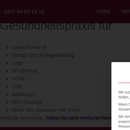
0371 64 63 18 19
HOME
WE
Gesundheitspraxis für
Layout/Entwurf
Design und Farbgestaltung
Logo
WordPress
HTML
CSS
Wir nut
Javascript
helfen,
SEO-Onpage
Wenn Si
Slider der Startseite mit Video
müssen 
Wir ve
Website besuchen:
https://praxis-melanie-hengst.de
essenzi
Persone