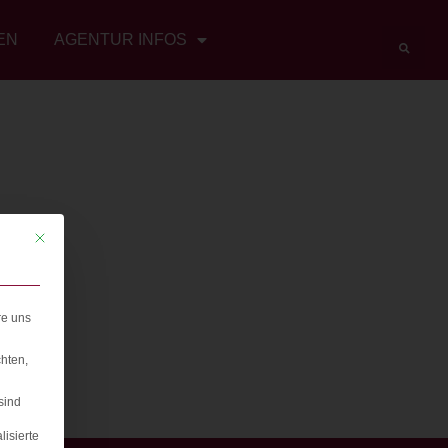
EN
AGENTUR INFOS
Mit diesem Button wird der Dialog geschlossen. Seine Funktionalität ist iden
re uns
hten,
sind
lisierte