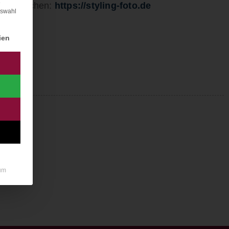
e
te besuchen:
https://styling-foto.de
uswahl
igung erteilt werden kann. Die erste Service-Gruppe ist e
ien
um
Kostenfreies Angebot anfor
Erhalten Sie DIREKT