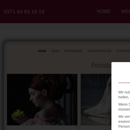
0371 64 63 18 19
HOME
WE
Wir nut
helfen,
Wenn Si
müssen 
Wir ve
essenzi
Persone