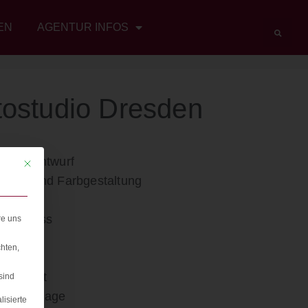
EN
AGENTUR INFOS
tostudio Dresden
ayout/Entwurf
Mit diesem Button wird der Dialog geschlossen. Seine Funktionalität ist iden
esign und Farbgestaltung
ogo
ordPress
re uns
TML
hten,
SS
avascript
sind
EO-Onpage
lisierte