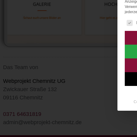
Anzeig
Verwen
jederze
Es fo
Das Team von
Webprojekt Chemnitz UG
Zwickauer Straße 132
09116 Chemnitz
C
0371 64631819
admin@webprojekt-chemnitz.de