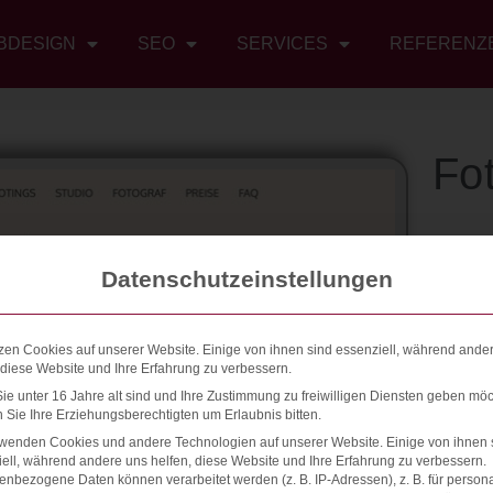
BDESIGN
SEO
SERVICES
REFERENZ
Fo
L
Datenschutzeinstellungen
D
L
W
zen Cookies auf unserer Website. Einige von ihnen sind essenziell, während ande
 diese Website und Ihre Erfahrung zu verbessern.
H
e unter 16 Jahre alt sind und Ihre Zustimmung zu freiwilligen Diensten geben möc
C
Sie Ihre Erziehungsberechtigten um Erlaubnis bitten.
J
rwenden Cookies und andere Technologien auf unserer Website. Einige von ihnen 
ell, während andere uns helfen, diese Website und Ihre Erfahrung zu verbessern.
S
nbezogene Daten können verarbeitet werden (z. B. IP-Adressen), z. B. für persona