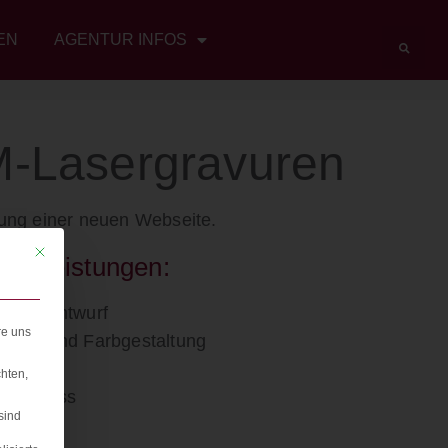
EN
AGENTUR INFOS
-Lasergravuren
lung einer neuen Webseite.
Mit diesem Button wird der Dialog geschlossen. Seine Funktionalität ist iden
re Leistungen:
ayout/Entwurf
re uns
esign und Farbgestaltung
ogo
hten,
ordPress
sind
TML