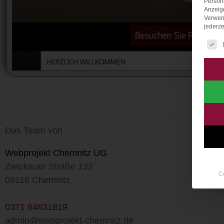
Persone
Anzeig
Verwen
jederze
Es fo
Das Team von
Webprojekt Chemnitz UG
Zwickauer Straße 132
C
09116 Chemnitz
0371 64631819
admin@webprojekt-chemnitz.de