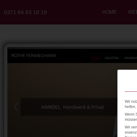
0371 64 63 18 19
HOME
WE
Wir nut
helfen,
Wenn Si
müssen 
Wir ve
essenzi