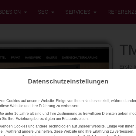
BDESIGN
SEO
SERVICES
REFERENZ
TM
Erstel
Unse
Datenschutzeinstellungen
L
zen Cookies auf unserer Website. Einige von ihnen sind essenziell, während ande
D
 diese Website und Ihre Erfahrung zu verbessern.
L
e unter 16 Jahre alt sind und Ihre Zustimmung zu freiwilligen Diensten geben möc
Sie Ihre Erziehungsberechtigten um Erlaubnis bitten.
W
rwenden Cookies und andere Technologien auf unserer Website. Einige von ihnen 
H
ell, während andere uns helfen, diese Website und Ihre Erfahrung zu verbessern.