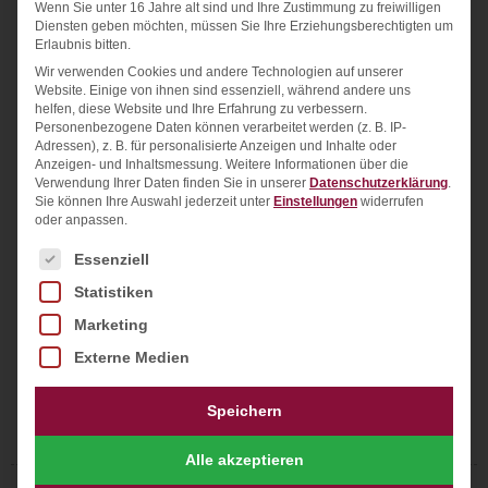
Wenn Sie unter 16 Jahre alt sind und Ihre Zustimmung zu freiwilligen
Diensten geben möchten, müssen Sie Ihre Erziehungsberechtigten um
Erlaubnis bitten.
Wir verwenden Cookies und andere Technologien auf unserer
Website. Einige von ihnen sind essenziell, während andere uns
Layout/Entwurf
helfen, diese Website und Ihre Erfahrung zu verbessern.
Design und Farbgestaltung
Personenbezogene Daten können verarbeitet werden (z. B. IP-
Adressen), z. B. für personalisierte Anzeigen und Inhalte oder
Logo
Anzeigen- und Inhaltsmessung.
Weitere Informationen über die
Verwendung Ihrer Daten finden Sie in unserer
Datenschutzerklärung
.
WordPress
Sie können Ihre Auswahl jederzeit unter
Einstellungen
widerrufen
HTML
oder anpassen.
CSS
Es folgt eine Liste der Service-Gruppen, für die ein
Essenziell
Javascript
Statistiken
SEO-Onpage
Marketing
Website besuchen:
https://handelskontor-
Externe Medien
verpackung.de
Speichern
Alle akzeptieren