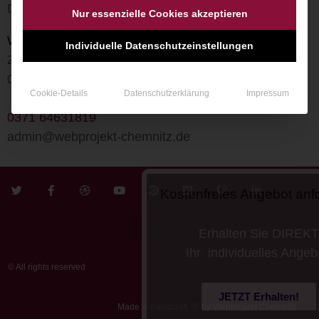
Das Team von
Nur essenzielle Cookies akzeptieren
Webprojekt Chemnitz UG
Individuelle Datenschutzeinstellungen
Zwickauer Straße 132
09116 Chemnitz
Cookie-Details
Datenschutzerklärung
Impressum
0371 64631819
admin@webprojekt-chemnitz.de
Kostenfreies Angebot anforde
Erhalten Sie DIREKT
Ihr individuelles Angebot!
© All rights reserved
JETZT Erhalten!
Made in handcraft
by Webprojekt Chemnitz