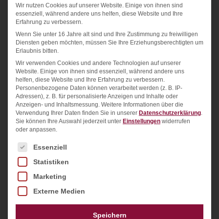
Wir nutzen Cookies auf unserer Website. Einige von ihnen sind
essenziell, während andere uns helfen, diese Website und Ihre
6. Mai 2021
Erfahrung zu verbessern.
Wenn Sie unter 16 Jahre alt sind und Ihre Zustimmung zu freiwilligen
Diensten geben möchten, müssen Sie Ihre Erziehungsberechtigten um
Erlaubnis bitten.
Wir verwenden Cookies und andere Technologien auf unserer
NEWS
Website. Einige von ihnen sind essenziell, während andere uns
helfen, diese Website und Ihre Erfahrung zu verbessern.
Personenbezogene Daten können verarbeitet werden (z. B. IP-
Adressen), z. B. für personalisierte Anzeigen und Inhalte oder
Anzeigen- und Inhaltsmessung.
Weitere Informationen über die
Verwendung Ihrer Daten finden Sie in unserer
Datenschutzerklärung
.
Sie können Ihre Auswahl jederzeit unter
Einstellungen
widerrufen
oder anpassen.
Es folgt eine Liste der Service-Gruppen, für die ein
Essenziell
Statistiken
EU Cookie Richtlinien in 2021
Marketing
Externe Medien
Cookie-Banner, Einwilligung auf Webseiten:
Pflicht oder Quatsch? Die Mehrheit der
Speichern