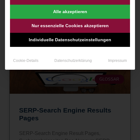
Betreiber von Webseiten konfrontiert die User
aktuell mit einem einem einfachen Cookie-
Alle akzeptieren
Hinweis. Leider ist das
Nur essenzielle Cookies akzeptieren
WEITERLESEN »
Individuelle Datenschutzeinstellungen
15. April 2021
Cookie-Details
Datenschutzerklärung
Impressum
GLOSSAR
SERP-Search Engine Results
Pages
SERP-Search Engine Result Pages,