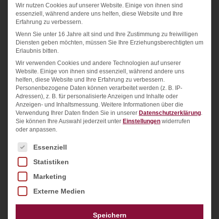
Wir nutzen Cookies auf unserer Website. Einige von ihnen sind
essenziell, während andere uns helfen, diese Website und Ihre
6. Mai 2021
Erfahrung zu verbessern.
Wenn Sie unter 16 Jahre alt sind und Ihre Zustimmung zu freiwilligen
Diensten geben möchten, müssen Sie Ihre Erziehungsberechtigten um
Erlaubnis bitten.
Wir verwenden Cookies und andere Technologien auf unserer
NEWS
Website. Einige von ihnen sind essenziell, während andere uns
helfen, diese Website und Ihre Erfahrung zu verbessern.
Personenbezogene Daten können verarbeitet werden (z. B. IP-
Adressen), z. B. für personalisierte Anzeigen und Inhalte oder
Anzeigen- und Inhaltsmessung.
Weitere Informationen über die
Verwendung Ihrer Daten finden Sie in unserer
Datenschutzerklärung
.
Sie können Ihre Auswahl jederzeit unter
Einstellungen
widerrufen
oder anpassen.
Es folgt eine Liste der Service-Gruppen, für die ein
Essenziell
Statistiken
EU Cookie Richtlinien in 2021
Marketing
Externe Medien
Cookie-Banner, Einwilligung auf Webseiten:
Pflicht oder Quatsch? Die Mehrheit der
Speichern