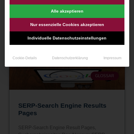
Betreiber von Webseiten konfrontiert die User
aktuell mit einem einem einfachen Cookie-
Alle akzeptieren
Hinweis. Leider ist das
Nur essenzielle Cookies akzeptieren
WEITERLESEN »
Individuelle Datenschutzeinstellungen
15. April 2021
Cookie-Details
Datenschutzerklärung
Impressum
GLOSSAR
SERP-Search Engine Results
Pages
SERP-Search Engine Result Pages,