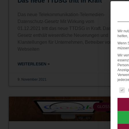
Das neue TTDSG tritt in Kraft
Das neue Telekommunikation-Telemedien-
Datenschutz-Gesetz Mit Wirkung vom
01.12.2021 tritt das neue TTDSG in Kraft. Das
Wir nut
Gesetz enthält wesentliche Neuerungen und
helfen,
Klarstellungen für Unternehmen, Betreiber von
Wenn Si
müssen 
Webseiten
Wir ve
essenzi
WEITERLESEN »
Persone
Anzeig
Verwen
9. November 2021
jederze
Es fo
GLOSSAR