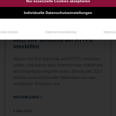
Nur essenzielle Cookies akzeptieren
Individuelle Datenschutzeinstellungen
ookie-Details
Datenschutzerklärung
Impress
Jetzt Ihre Webseite auf HTTPS
umstellen
Warum Sie Ihre Webseite auf HTTPS umstellen
sollten und warum kein Unternehmen mittelfristig
die Umstellung umgehen kann. Bereits seit 2017
werden unverschlüsselte Webseiten von den
wichtigsten Browsern wie
WEITERLESEN »
1. März 2018