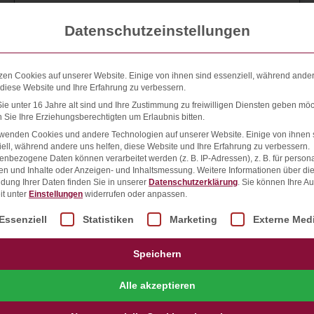
Was ist ein Relaunch einer
Datenschutzeinstellungen
Webseite
zen Cookies auf unserer Website. Einige von ihnen sind essenziell, während ande
Der Begriff Relaunch bezeichnet die
 diese Website und Ihre Erfahrung zu verbessern.
Neugestaltung eines Projektes oder eine
e unter 16 Jahre alt sind und Ihre Zustimmung zu freiwilligen Diensten geben möc
Webseite. Die Maßgabe ist es, eine veraltete
Sie Ihre Erziehungsberechtigten um Erlaubnis bitten.
(technisch oder optisch) Webseite oder
rwenden Cookies und andere Technologien auf unserer Website. Einige von ihnen 
ell, während andere uns helfen, diese Website und Ihre Erfahrung zu verbessern.
Webprojekt auf den
nbezogene Daten können verarbeitet werden (z. B. IP-Adressen), z. B. für persona
en und Inhalte oder Anzeigen- und Inhaltsmessung.
Weitere Informationen über di
dung Ihrer Daten finden Sie in unserer
Datenschutzerklärung
.
Sie können Ihre A
WEITERLESEN »
it unter
Einstellungen
widerrufen oder anpassen.
lgt eine Liste der Service-Gruppen, für die eine Einwill
Essenziell
Statistiken
Marketing
Externe Med
6. Mai 2021
Speichern
Alle akzeptieren
GLOSSAR