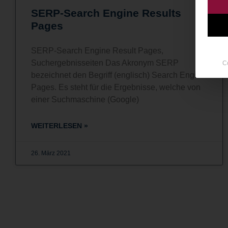
SERP-Search Engine Results
Pages
SERP-Search Engine Result Pages,
Suchergebnisseiten Das Akronym SERP
C
bezeichnet den Begriff (englisch) Search Engine
Pages. Es steht für die Ergebnisse, welche von
einer Suchmaschine (Google)
WEITERLESEN »
26. März 2021