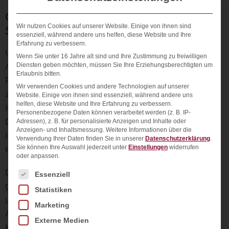
Governance: Datensicherheit und
Wir nutzen Cookies auf unserer Website. Einige von ihnen sind
Souveränität im Marketing
essenziell, während andere uns helfen, diese Website und Ihre
Erfahrung zu verbessern.
Unstrukturierte Datenspeicherung auf privaten
Wenn Sie unter 16 Jahre alt sind und Ihre Zustimmung zu freiwilligen
Accounts oder lokalen Festplatten stellt das größte
Diensten geben möchten, müssen Sie Ihre Erziehungsberechtigten um
Erlaubnis bitten.
Risiko für die moderne IT-Governance dar. Ohne
Wir verwenden Cookies und andere Technologien auf unserer
zentrale Steuerung droht der Verlust von
Website. Einige von ihnen sind essenziell, während andere uns
helfen, diese Website und Ihre Erfahrung zu verbessern.
intellektuellem Eigentum und die Verletzung strenger
Personenbezogene Daten können verarbeitet werden (z. B. IP-
Datenschutzvorgaben. Eine zentrale Administration
Adressen), z. B. für personalisierte Anzeigen und Inhalte oder
Anzeigen- und Inhaltsmessung.
Weitere Informationen über die
ist daher kein bürokratischer Selbstzweck, sondern
Verwendung Ihrer Daten finden Sie in unserer
Datenschutzerklärung
.
Sie können Ihre Auswahl jederzeit unter
Einstellungen
widerrufen
eine strategische Risikoabsicherung.
oder anpassen.
Das Sicherheitsmodell von Google Workspace
Es folgt eine Liste der Service-Gruppen, für die ein
Essenziell
garantiert eine
DSGVO-konforme Verschlüsselung
Statistiken
und automatisierte Cloud-Backups. Über die zentrale
Marketing
Admin-Konsole behält das Unternehmen die volle
Externe Medien
Kontrolle darüber, wer wann auf welche