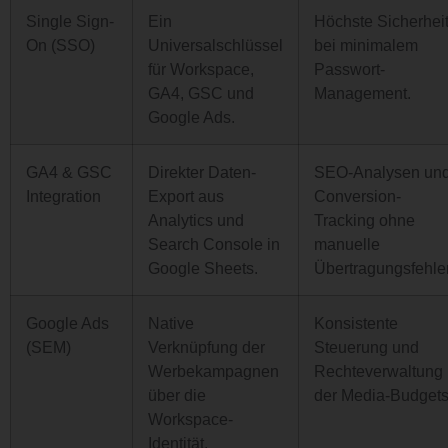
Single Sign-
Ein
Höchste Sicherhei
On (SSO)
Universalschlüssel
bei minimalem
für Workspace,
Passwort-
GA4, GSC und
Management.
Google Ads.
GA4 & GSC
Direkter Daten-
SEO-Analysen un
Integration
Export aus
Conversion-
Analytics und
Tracking ohne
Search Console in
manuelle
Google Sheets.
Übertragungsfehler
Google Ads
Native
Konsistente
(SEM)
Verknüpfung der
Steuerung und
Werbekampagnen
Rechteverwaltung
über die
der Media-Budgets
Workspace-
Identität.