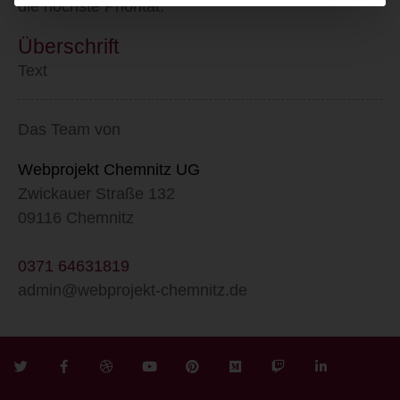
die höchste Priorität.
Überschrift
Text
Das Team von
Webprojekt Chemnitz UG
Zwickauer Straße 132
09116 Chemnitz
0371 64631819
admin@webprojekt-chemnitz.de