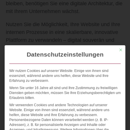
bleiben, benötigen Sie eine digitale Architektur, die
mit Ihrem Unternehmen wächst.
Nutzen Sie die Möglichkeit, Ihre Website und Ihre
internen Prozesse in eine
skalierbare, innovative
Plattform
zu verwandeln – digital souverän und
zukunftsstark.
Mit die
Datenschutzeinstellungen
Zukunftssichere Web-Architektur
Wir transformieren Ihren bestehenden Online-
Wir nutzen Cookies auf unserer Website. Einige von ihnen sind
essenziell, während andere uns helfen, diese Website und Ihre
Auftritt in ein modulares System. Dieses ist nicht
Erfahrung zu verbessern.
nur skalierbar, sondern explizit darauf ausgelegt,
Wenn Sie unter 16 Jahre alt sind und Ihre Zustimmung zu freiwilligen
neue Technologien wie KI nahtlos zu integrieren.
.
Diensten geben möchten, müssen Sie Ihre Erziehungsberechtigten um
Erlaubnis bitten.
KI & Automatisierung
Wir verwenden Cookies und andere Technologien auf unserer
Website. Einige von ihnen sind essenziell, während andere uns
Durch die Implementierung intelligenter Abläufe
helfen, diese Website und Ihre Erfahrung zu verbessern.
Personenbezogene Daten können verarbeitet werden (z. B. IP-
und Prozesse reduzieren wir Ihre operativen
Adressen), z. B. für personalisierte Anzeigen und Inhalte oder
Kosten und setzen Ressourcen für Ihre
Anzeigen- und Inhaltsmessung.
Weitere Informationen über die