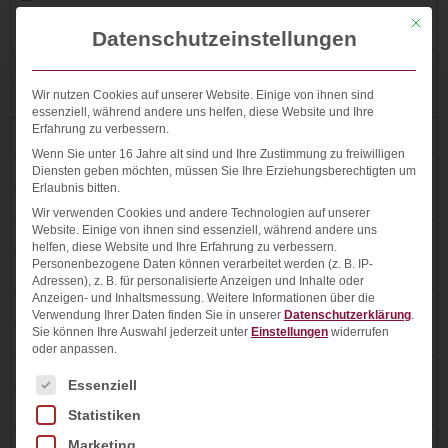
Mit die
11
Datenschutzeinstellungen
12
Wir nutzen Cookies auf unserer Website. Einige von ihnen sind
13
essenziell, während andere uns helfen, diese Website und Ihre
Erfahrung zu verbessern.
1
Wenn Sie unter 16 Jahre alt sind und Ihre Zustimmung zu freiwilligen
2
Diensten geben möchten, müssen Sie Ihre Erziehungsberechtigten um
Erlaubnis bitten.
3
Wir verwenden Cookies und andere Technologien auf unserer
Website. Einige von ihnen sind essenziell, während andere uns
4
helfen, diese Website und Ihre Erfahrung zu verbessern.
Personenbezogene Daten können verarbeitet werden (z. B. IP-
5
Adressen), z. B. für personalisierte Anzeigen und Inhalte oder
Anzeigen- und Inhaltsmessung.
Weitere Informationen über die
6
Verwendung Ihrer Daten finden Sie in unserer
Datenschutzerklärung
.
Sie können Ihre Auswahl jederzeit unter
Einstellungen
widerrufen
7
oder anpassen.
8
Es folgt eine Liste der Service-Gruppen, für die ein
Essenziell
9
Statistiken
10
Marketing