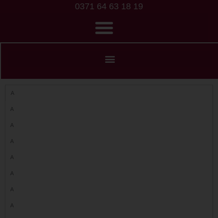
0371 64 63 18 19
A
A
A
A
A
A
A
A